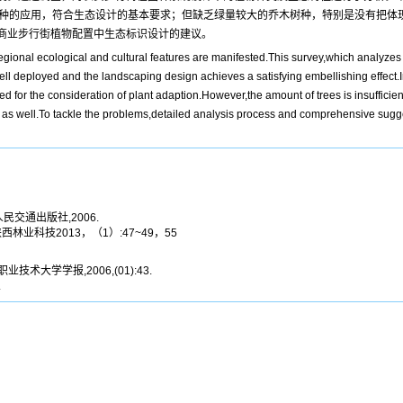
树种的应用，符合生态设计的基本要求；但缺乏绿量较大的乔木树种，特别是没有把体
商业步行街植物配置中生态标识设计的建议。
regional ecological and cultural features are manifested.This survey,which analyzes 
well deployed and the landscaping design achieves a satisfying embellishing effect.I
d for the consideration of plant adaption.However,the amount of trees is insufficien
 as well.To tackle the problems,detailed analysis process and comprehensive sugge
交通出版社,2006.
西林业科技2013，（1）:47~49，55
技术大学学报,2006,(01):43.
.