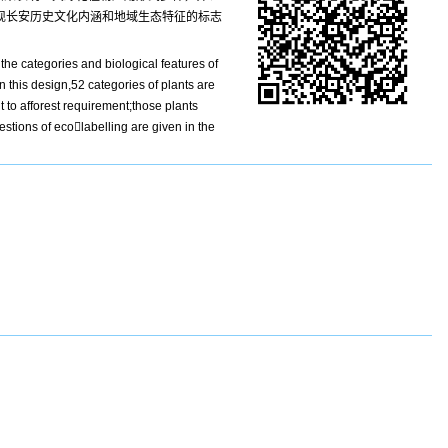
现长安历史文化内涵和地域生态特征的标志
the categories and biological features of
n this design,52 categories of plants are
t to afforest requirement;those plants
stions of ecolabelling are given in the