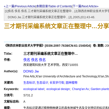
«上一篇/Previous Article
|
本期目录/Table of Contents
|
下一篇/Next Article»
[1]佚名 佚名 佚名.三才期刊采编系统文章正在整理中…[J].陕西农林职业技术大学学报,200
DONG Jie.三才期刊采编系统文章正在整理中…[J].,2005,(01):43-46.
三才期刊采编系统文章正在整理中…
分享
《陕西农林职业技术大学学报》
[ISSN:
2097-7638
/CN:
61-1540/G4
]
卷:
期数:
2
Title:
三才期刊采编系统文章正在整理中…
佚名 佚名 佚名
作者:
西安建筑科技大学 艺术学院，西安710055
DONG Jie
Author(s):
Fine Arts,Xi'an University of Architecture and Technology,Xi'an,
关键词:
生态标识
;
生态设计
;
长安步行街
;
园林植物
Keywords:
ecological label
;
ecological design
;
Chang'an Av.
;
Garden plant
分类号:
S731.2
文献标志码:
A
摘要:
生态标识是通过植物物种建立的具有地域生态及文化特征的标识系