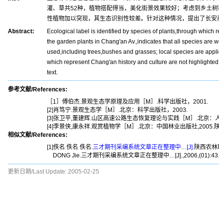
灌、草共52种，植物搭配得当，美化街景效果较好；考虑到乡土
性植物加以突现，其生态识别性较差。针对这种情况，提出了长安
Abstract:
Ecological label is identified by species of plants,through which 
the garden plants in Chang'an Av.,indicates that all species are 
used,including trees,bushes and grasses; local species are applie
which represent Chang'an history and culture are not highlighted
text.
参考文献/References:
［1］傅伯杰.景观生态学原理及应用［M］.科学出版社，2001.
[2]肖笃宁.景观生态学［M］.北京：科学出版社，2003.
[3]张卫平,董建辉.山区高速公路生态恢复理论与实践［M］.北京：人民
[4]李景侠,康永祥.观赏植物学［M］.北京：中国林业出版社,2005.陕
相似文献/References:
[1]佚名 佚名 佚名.
三才期刊采编系统文章正在整理中…[J].
陕西农林职业
DONG Jie.三才期刊采编系统文章正在整理中…[J].,2006,(01):43
更新日期/Last Update:
2005-02-25