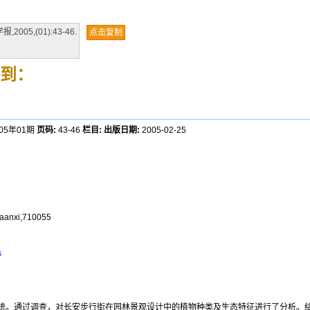
5,(01):43-46.
点击复制
到：
005年01期
页码:
43-46
栏目:
出版日期:
2005-02-25
Shaanxi,710055
s
统。通过调查，对长安步行街在园林景观设计中的植物种类及生态特征进行了分析。