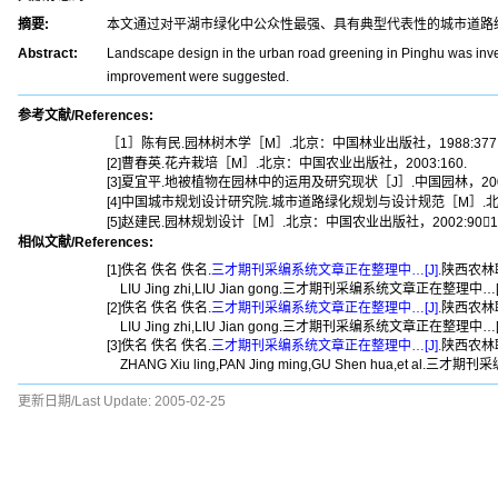
摘要:
本文通过对平湖市绿化中公众性最强、具有典型代表性的城市道路
Abstract:
Landscape design in the urban road greening in Pinghu was inves
improvement were suggested.
参考文献/References:
［1］陈有民.园林树木学［M］.北京：中国林业出版社，1988:377
[2]曹春英.花卉栽培［M］.北京：中国农业出版社，2003:160.
[3]夏宜平.地被植物在园林中的运用及研究现状［J］.中国园林，2003
[4]中国城市规划设计研究院.城市道路绿化规划与设计规范［M］.北京
[5]赵建民.园林规划设计［M］.北京：中国农业出版社，2002:9011
相似文献/References:
[1]佚名 佚名 佚名.
三才期刊采编系统文章正在整理中…[J].
陕西农林职业
LIU Jing zhi,LIU Jian gong.三才期刊采编系统文章正在整理中…[J].,
[2]佚名 佚名 佚名.
三才期刊采编系统文章正在整理中…[J].
陕西农林职业
LIU Jing zhi,LIU Jian gong.三才期刊采编系统文章正在整理中…[J].,
[3]佚名 佚名 佚名.
三才期刊采编系统文章正在整理中…[J].
陕西农林职业
ZHANG Xiu ling,PAN Jing ming,GU Shen hua,et al.三才期
更新日期/Last Update:
2005-02-25