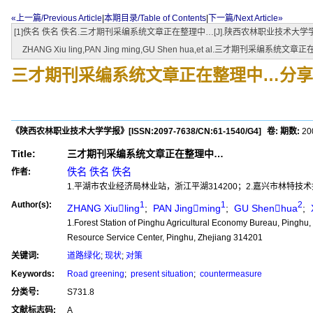
«上一篇/Previous Article
|
本期目录/Table of Contents
|
下一篇/Next Article»
[1]佚名 佚名 佚名.三才期刊采编系统文章正在整理中…[J].陕西农林职业技术大学学报,200
ZHANG Xiu ling,PAN Jing ming,GU Shen hua,et al.三才期刊采编系统文章正在整理
三才期刊采编系统文章正在整理中…
分享
《陕西农林职业技术大学学报》
[ISSN:
2097-7638
/CN:
61-1540/G4
]
卷:
期数:
2
Title:
三才期刊采编系统文章正在整理中…
佚名 佚名 佚名
作者:
1.平湖市农业经济局林业站，浙江平湖314200；2.嘉兴市林特技术
Author(s):
1
1
2
ZHANG Xiuling
;
PAN Jingming
;
GU Shenhua
;
1.Forest Station of Pinghu Agricultural Economy Bureau, Pinghu,
Resource Service Center, Pinghu, Zhejiang 314201
关键词:
道路绿化
;
现状
;
对策
Keywords:
Road greening
;
present situation
;
countermeasure
分类号:
S731.8
文献标志码:
A