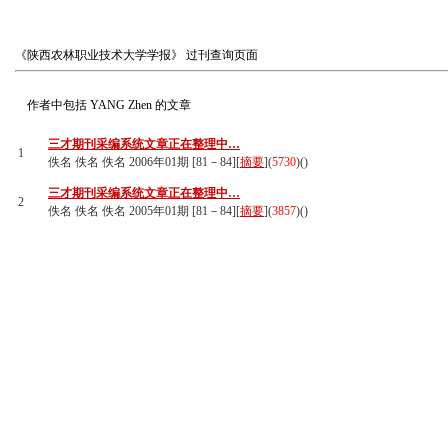
《陕西农林职业技术大学学报》
过刊查询页面
作者中包括
YANG Zhen
的文章
三才期刊采编系统文章正在整理中…
1
佚名 佚名 佚名 2006年01期 [81－84][
摘要
](
5730
)(
)
三才期刊采编系统文章正在整理中…
2
佚名 佚名 佚名 2005年01期 [81－84][
摘要
](
3857
)(
)