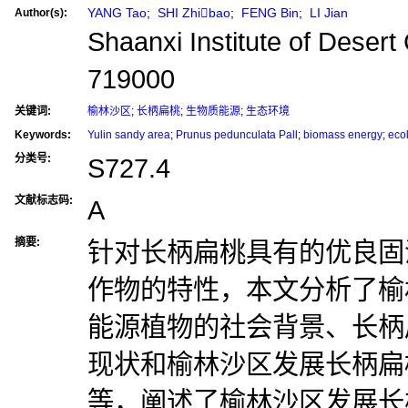
YANG Tao
;
SHI Zhibao
;
FENG Bin
;
LI Jian
Author(s):
Shaanxi Institute of Desert 
719000
关键词:
榆林沙区
;
长柄扁桃
;
生物质能源
;
生态环境
Keywords:
Yulin sandy area
;
Prunus pedunculata Pall
;
biomass energy
;
eco
分类号:
S727.4
文献标志码:
A
摘要:
针对长柄扁桃具有的优良固
作物的特性，本文分析了榆
能源植物的社会背景、长柄
现状和榆林沙区发展长柄扁
等，阐述了榆林沙区发展长