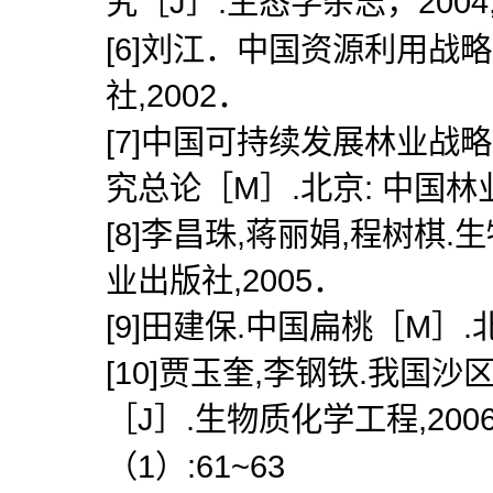
究［J］.生态学杂志，2004,23
[6]刘江．中国资源利用战
社,2002．
[7]中国可持续发展林业战
究总论［M］.北京: 中国林业
[8]李昌珠,蒋丽娟,程树棋
业出版社,2005．
[9]田建保.中国扁桃［M］.
[10]贾玉奎,李钢铁.我
［J］.生物质化学工程,2006,
（1）:61~63