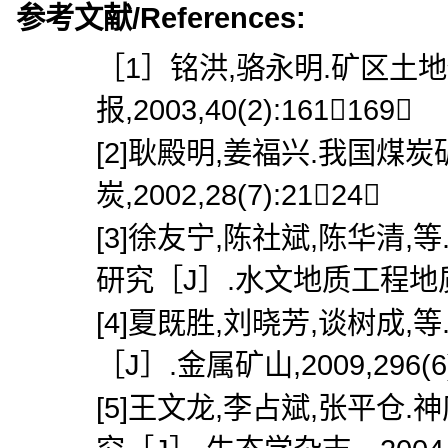
参考文献/References:
［1］铭洪,骆永明.矿区土
报,2003,40(2):161169．
[2]耿殿明,姜福兴.我国煤
炭,2002,28(7):2124．
[3]徐友宁,陈社斌,陈华清
研究［J］.水文地质工程地质,2
[4]夏既胜,刘晓芳,谈树成
［J］.金属矿山,2009,296(6)
[5]王文龙,李占斌,张平