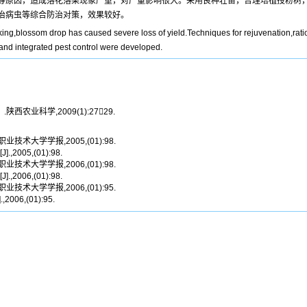
等原因，造成落花落果现象严重，对产量影响很大。采用良种壮苗，合理培植授粉树
治病虫等综合防治对策，效果较好。
king,blossom drop has caused severe loss of yield.Techniques for rejuvenation,rational 
,and integrated pest control were developed.
业科学,2009(1):2729.
技术大学学报,2005,(01):98.
005,(01):98.
技术大学学报,2006,(01):98.
006,(01):98.
技术大学学报,2006,(01):95.
06,(01):95.