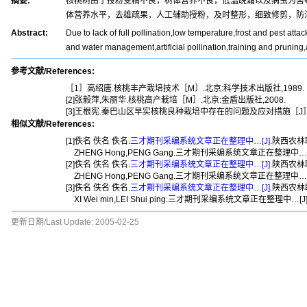
摘要:
核桃树由于授粉受精不良，树体营养不良，低温晚霜以及病虫为害
体营养水平，去雄疏果，人工辅助授粉，及时整形，细致修剪，防
Abstract:
Due to lack of full pollination,low temperature,frost and pest attac
and water management,artificial pollination,training and pruning
参考文献/References:
［1］高绍唐.核桃丰产栽培技术［M］.北京:科学技术出版社,1989.
[2]张毅萍,朱丽华.核桃高产栽培［M］.北京:金盾出版社,2008.
[3]王根宪.秦巴山区早实核桃良种栽培中存在的问题及应对措施［J］.陕西农
相似文献/References:
[1]佚名 佚名 佚名.
三才期刊采编系统文章正在整理中…[J].
陕西农林职业
ZHENG Hong,PENG Gang.三才期刊采编系统文章正在整理中…[J].,2
[2]佚名 佚名 佚名.
三才期刊采编系统文章正在整理中…[J].
陕西农林职业
ZHENG Hong,PENG Gang.三才期刊采编系统文章正在整理中…[J].,2
[3]佚名 佚名 佚名.
三才期刊采编系统文章正在整理中…[J].
陕西农林职业
XI Wei min,LEI Shui ping.三才期刊采编系统文章正在整理中…[J].,20
更新日期/Last Update:
2005-02-25