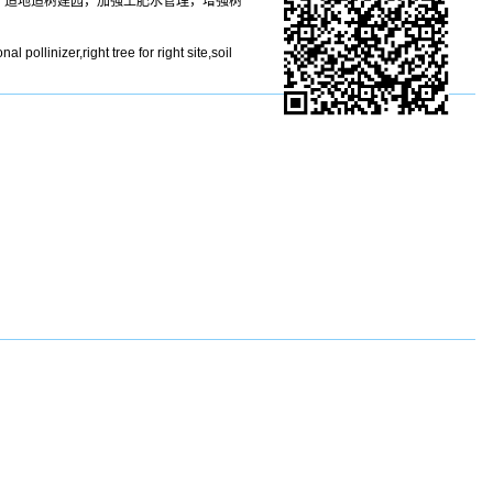
，适地适树建园，加强土肥水管理，增强树
pollinizer,right tree for right site,soil