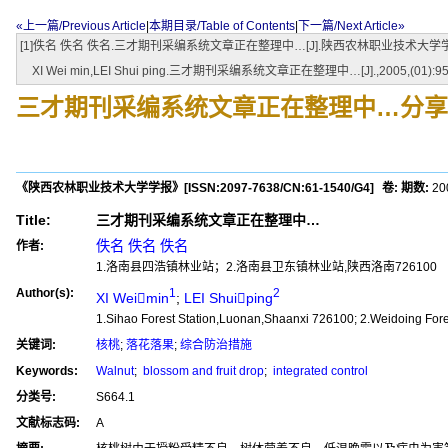
«上一篇/Previous Article
|
本期目录/Table of Contents
|
下一篇/Next Article»
[1]佚名 佚名 佚名.三才期刊采编系统文章正在整理中…[J].陕西农林职业技术大学学报,200
XI Wei min,LEI Shui ping.三才期刊采编系统文章正在整理中…[J].,2005,(01):95
三才期刊采编系统文章正在整理中…
分享
《陕西农林职业技术大学学报》
[ISSN:
2097-7638
/CN:
61-1540/G4
]
卷:
期数:
2
Title:
三才期刊采编系统文章正在整理中…
佚名 佚名 佚名
作者:
1.洛南县四浩镇林业站；2.洛南县卫东镇林业站,陕西洛南726100
Author(s):
1
2
XI Weimin
;
LEI Shuiping
1.Sihao Forest Station,Luonan,Shaanxi 726100; 2.Weidoing For
关键词:
核桃
;
落花落果
;
综合防治措施
Keywords:
Walnut
;
blossom and fruit drop
;
integrated control
分类号:
S664.1
文献标志码:
A