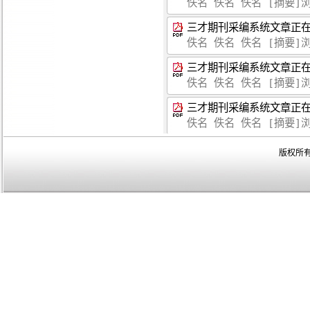
佚名 佚名 佚名
[摘要]
三才期刊采编系统文章正在
佚名 佚名 佚名
[摘要]
三才期刊采编系统文章正在
佚名 佚名 佚名
[摘要]
三才期刊采编系统文章正在
佚名 佚名 佚名
[摘要]
三才期刊采编系统文章正在
版权所有
佚名 佚名 佚名
[摘要]
三才期刊采编系统文章正在
佚名 佚名 佚名
[摘要]
《三才期刊采编系统演示
《三才期刊采编系统演示
三才期刊采编系统文章正在
佚名 佚名 佚名
[摘要]
三才期刊采编系统文章正在